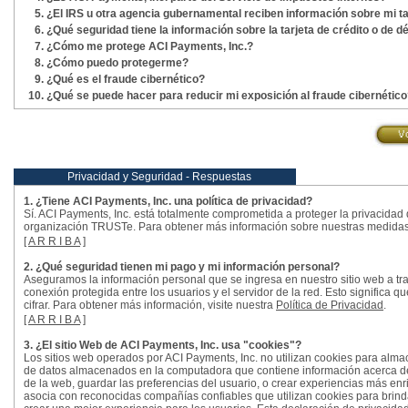
¿El IRS u otra agencia gubernamental reciben información sobre mi tar
¿Qué seguridad tiene la información sobre la tarjeta de crédito o de d
¿Cómo me protege ACI Payments, Inc.?
¿Cómo puedo protegerme?
¿Qué es el fraude cibernético?
¿Qué se puede hacer para reducir mi exposición al fraude cibernétic
Privacidad y Seguridad - Respuestas
1. ¿Tiene ACI Payments, Inc. una política de privacidad?
Sí. ACI Payments, Inc. está totalmente comprometida a proteger la privacidad
organización TRUSTe. Para obtener más información sobre nuestras medidas d
[
A R R I B A
]
2. ¿Qué seguridad tienen mi pago y mi información personal?
Aseguramos la información personal que se ingresa en nuestro sitio web a tra
conexión protegida entre los usuarios y el servidor de la red. Esto significa q
cifrar. Para obtener más información, visite nuestra
Política de Privacidad
.
[
A R R I B A
]
3. ¿El sitio Web de ACI Payments, Inc. usa "cookies"?
Los sitios web operados por ACI Payments, Inc. no utilizan cookies para alma
de datos almacenados en la computadora que contiene información acerca del 
de la web, guardar las preferencias del usuario, o crear experiencias más en
asocia con reconocidas compañías confiables que utilizan cookies para brind