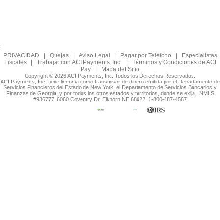
PRIVACIDAD
|
Quejas
|
Aviso Legal
|
Pagar por Teléfono
|
Especialistas
Fiscales
|
Trabajar con ACI Payments, Inc.
|
Términos y Condiciones de ACI
Pay
|
Mapa del Sitio
Copyright © 2026 ACI Payments, Inc. Todos los Derechos Reservados.
ACI Payments, Inc. tiene licencia como transmisor de dinero emitida por el Departamento de
Servicios Financieros del Estado de New York, el Departamento de Servicios Bancarios y
Finanzas de Georgia, y por todos los otros estados y territorios, donde se exija. NMLS
#936777. 6060 Coventry Dr, Elkhorn NE 68022. 1-800-487-4567