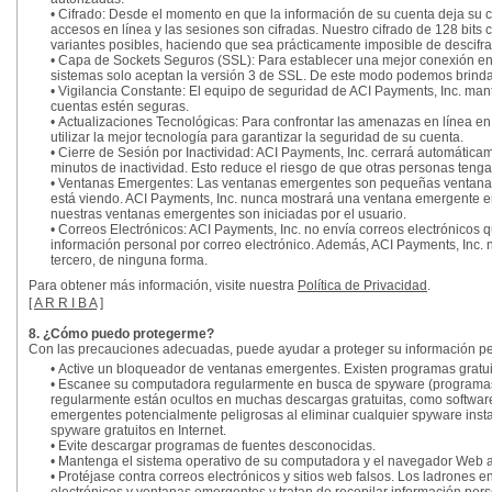
• Cifrado: Desde el momento en que la información de su cuenta deja su 
accesos en línea y las sesiones son cifradas. Nuestro cifrado de 128 bits
variantes posibles, haciendo que sea prácticamente imposible de descifra
• Capa de Sockets Seguros (SSL): Para establecer una mejor conexión entr
sistemas solo aceptan la versión 3 de SSL. De este modo podemos brinda
• Vigilancia Constante: El equipo de seguridad de ACI Payments, Inc. ma
cuentas estén seguras.
• Actualizaciones Tecnológicas: Para confrontar las amenazas en línea 
utilizar la mejor tecnología para garantizar la seguridad de su cuenta.
• Cierre de Sesión por Inactividad: ACI Payments, Inc. cerrará automáticam
minutos de inactividad. Esto reduce el riesgo de que otras personas teng
• Ventanas Emergentes: Las ventanas emergentes son pequeñas ventanas
está viendo. ACI Payments, Inc. nunca mostrará una ventana emergente en 
nuestras ventanas emergentes son iniciadas por el usuario.
• Correos Electrónicos: ACI Payments, Inc. no envía correos electrónicos 
información personal por correo electrónico. Además, ACI Payments, Inc. n
tercero, de ninguna forma.
Para obtener más información, visite nuestra
Política de Privacidad
.
[
A R R I B A
]
8. ¿Cómo puedo protegerme?
Con las precauciones adecuadas, puede ayudar a proteger su información pers
• Active un bloqueador de ventanas emergentes. Existen programas gratu
• Escanee su computadora regularmente en busca de spyware (programas 
regularmente están ocultos en muchas descargas gratuitas, como software
emergentes potencialmente peligrosas al eliminar cualquier spyware ins
spyware gratuitos en Internet.
• Evite descargar programas de fuentes desconocidas.
• Mantenga el sistema operativo de su computadora y el navegador Web a
• Protéjase contra correos electrónicos y sitios web falsos. Los ladrones e