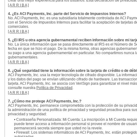
crear una mejor experiencia para los usuarios. Esta declaración de privacidad
[
A R R I B A
]
4. ¿Es ACI Payments, Inc. parte del Servicio de Impuestos Internos?
No. ACI Payments, Inc. es una subsidiaria totalmente controlada de ACI Payme
con el Servicio de Impuestos Internos para facilitar la aceptación de tarjetas 
comerciales.
[
A R R I B A
]
5. ¿El IRS u otra agencia gubernamental reciben información sobre mi tarje
No. La única información que se pasa directamente al IRS es el Número de S
fecha en que se hizo el pago. De la misma forma, otras agencias gubernamen
su pago a una agencia gubernamental en particular. No compartimos nunca la i
gubernamentales.
[
A R R I B A
]
6. ¿Qué seguridad tiene la información sobre la tarjeta de crédito o de déb
ACI Payments, Inc. usa la mejor tecnología de cifrado disponible. La informac
y los datos del pago se envían utilizando cifrado de hardware. Las transacci
tarjeta. ACI Payments, Inc. se asocia con VeriSign para garantizar el nivel m
consulte nuestra
Política de Privacidad
.
[
A R R I B A
]
7. ¿Cómo me protege ACI Payments, Inc.?
ACI Payments, Inc. permanece comprometida con la protección de su privacida
la administración de una política de privacidad y seguridad proactiva para sus
privacidad y seguridad:
• Contraseña Personalizada: Mi Cuenta: La inscripción a Mi Cuenta requi
puede tener acceso a información personal si provee el nombre de usuario 
permanecerá secreta siempre que usted no la revele.
•
Firewall
: Los sistemas informáticos de ACI Payments, Inc. están protegid
autorizadas.