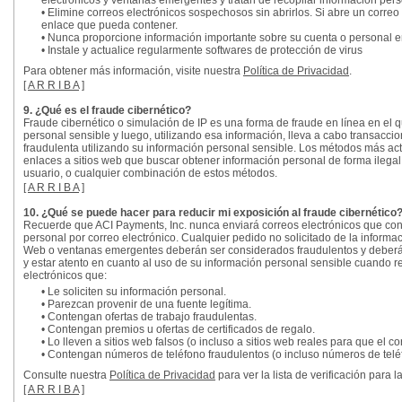
electrónicos y ventanas emergentes y tratan de recopilar información pers
• Elimine correos electrónicos sospechosos sin abrirlos. Si abre un correo
enlace que pueda contener.
• Nunca proporcione información importante sobre su cuenta o personal en
• Instale y actualice regularmente softwares de protección de virus
Para obtener más información, visite nuestra
Política de Privacidad
.
[
A R R I B A
]
9. ¿Qué es el fraude cibernético?
Fraude cibernético o simulación de IP es una forma de fraude en línea en el
personal sensible y luego, utilizando esa información, lleva a cabo transacc
fraudulenta utilizando su información personal sensible. Los métodos más act
enlaces a sitios web que buscar obtener información personal de forma ilegal,
usuario, o cualquier combinación de estos métodos.
[
A R R I B A
]
10. ¿Qué se puede hacer para reducir mi exposición al fraude cibernético
Recuerde que ACI Payments, Inc. nunca enviará correos electrónicos que cont
personal por correo electrónico. Cualquier pedido no solicitado de la informac
Web o ventanas emergentes deberán ser considerados fraudulentos y deberán
y estar atento en cuanto al uso de su información personal sensible cuando re
electrónicos que:
• Le soliciten su información personal.
• Parezcan provenir de una fuente legítima.
• Contengan ofertas de trabajo fraudulentas.
• Contengan premios u ofertas de certificados de regalo.
• Lo lleven a sitios web falsos (o incluso a sitios web reales para que el co
• Contengan números de teléfono fraudulentos (o incluso números de teléfo
Consulte nuestra
Política de Privacidad
para ver la lista de verificación para 
[
A R R I B A
]