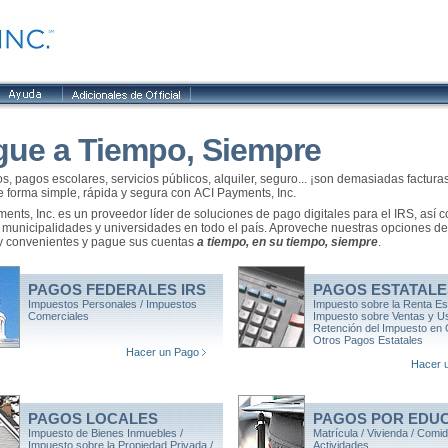
gue a Tiempo, Siempre
s, pagos escolares, servicios públicos, alquiler, seguro... ¡son demasiadas factur
 forma simple, rápida y segura con ACI Payments, Inc.
ents, Inc. es un proveedor líder de soluciones de pago digitales para el IRS, así 
 municipalidades y universidades en todo el país. Aproveche nuestras opciones d
y convenientes y pague sus cuentas
a tiempo, en su tiempo, siempre
.
PAGOS FEDERALES IRS
PAGOS ESTATALE
Impuestos Personales / Impuestos
Impuesto sobre la Renta Est
Comerciales
Impuesto sobre Ventas y Us
Retención del Impuesto en 
Otros Pagos Estatales
Hacer un Pago
Hacer 
PAGOS LOCALES
PAGOS POR EDU
Impuesto de Bienes Inmuebles /
Matrícula / Vivienda / Comid
Impuesto sobre la Propiedad Privada /
Actividades