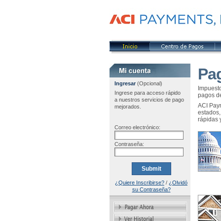
Pa
Ingresar
(Opcional)
Impuesto
Ingrese para acceso rápido
pagos de
a nuestros servicios de pago
ACI Paym
mejorados.
estados,
rápidas 
Correo electrónico:
Contraseña:
Submit
¿Quiere Inscribirse?
/
¿Olvidó
su Contraseña?