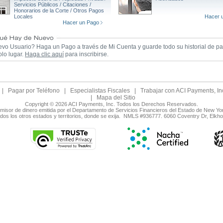
Servicios Públicos / Citaciones /
Honorarios de la Corte / Otros Pagos
Locales
Hacer 
Hacer un Pago
vo Usuario? Haga un Pago a través de Mi Cuenta y guarde todo su historial de p
olo lugar.
Haga clic aquí
para inscribirse.
|
Pagar por Teléfono
|
Especialistas Fiscales
|
Trabajar con ACI Payments, In
|
Mapa del Sitio
Copyright © 2026 ACI Payments, Inc. Todos los Derechos Reservados.
smisor de dinero emitida por el Departamento de Servicios Financieros del Estado de New Yo
odos los otros estados y territorios, donde se exija. NMLS #936777. 6060 Coventry Dr, Elk