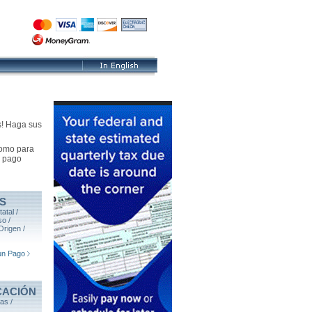
as! Haga sus
como para
e pago
S
atal /
o /
Origen /
un Pago
CACIÓN
as /