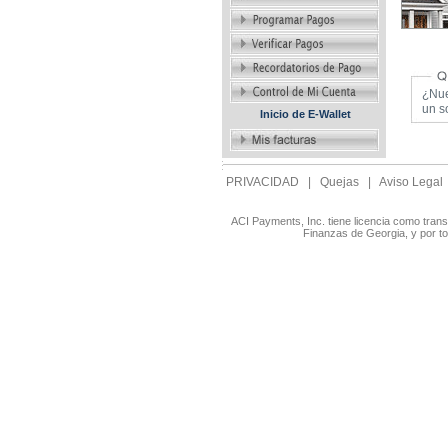
¿Nue
un s
Inicio de E-Wallet
PRIVACIDAD
|
Quejas
|
Aviso Legal
ACI Payments, Inc. tiene licencia como tran
Finanzas de Georgia, y por t