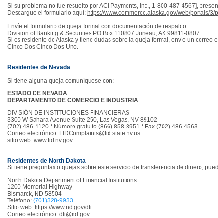
Si su problema no fue resuelto por ACI Payments, Inc., 1-800-487-4567], presen
Descargue el formulario aquí:
https://www.commerce.alaska.gov/web/portals/
Envíe el formulario de queja formal con documentación de respaldo:
Division of Banking & Securities PO Box 110807 Juneau, AK 99811-0807
Si es residente de Alaska y tiene dudas sobre la queja formal, envíe un correo 
Cinco Dos Cinco Dos Uno.
Residentes de Nevada
Si tiene alguna queja comuníquese con:
ESTADO DE NEVADA
DEPARTAMENTO DE COMERCIO E INDUSTRIA
DIVISIÓN DE INSTITUCIONES FINANCIERAS
3300 W Sahara Avenue Suite 250, Las Vegas, NV 89102
(702) 486-4120 * Número gratuito (866) 858-8951 * Fax (702) 486-4563
Correo electrónico:
FIDComplaints@fid.state.nv.us
sitio web:
www.fid.nv.gov
Residentes de North Dakota
Si tiene preguntas o quejas sobre este servicio de transferencia de dinero, p
North Dakota Department of Financial Institutions
1200 Memorial Highway
Bismarck, ND 58504
Teléfono:
(701)328-9933
Sitio web:
https://www.nd.gov/dfi
Correo electrónico:
dfi@nd.gov