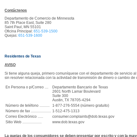
Contáctenos
Departamento de Comercio de Minnesota
85 7th Place East, Suite 280
Saint Paul, MN 55101
Oficina Principal:
651-539-1500
Quejas:
651-539-1600
Residentes de Texas
AVISO
Si tiene alguna queja, primero comuníquese con el departamento de servicio a
sin resolver relacionada con la actividad de transmisión de dinero o cambio de
En Persona o p/Correo ....
Departamento Bancario de Texas
2601 North Lamar Boulevard
Suite 300
Austin, TX 78705-4294
Número de teléfono ...........
1-877-276-5554 (número gratuito)
Número de fax ......................
1-512-475-1313
Correo Electrónico ......
consumer.complaints@dob.texas.gov
Sitio Web .....................
www.dob.texas.gov
La quejas de los consumidores se deben presentar por escrito y con la mayor