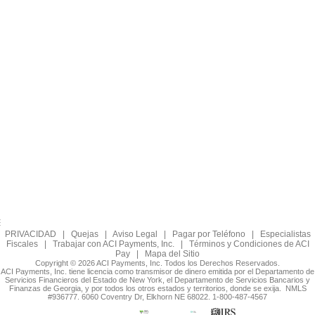
PRIVACIDAD
|
Quejas
|
Aviso Legal
|
Pagar por Teléfono
|
Especialistas
Fiscales
|
Trabajar con ACI Payments, Inc.
|
Términos y Condiciones de ACI
Pay
|
Mapa del Sitio
Copyright © 2026 ACI Payments, Inc. Todos los Derechos Reservados.
ACI Payments, Inc. tiene licencia como transmisor de dinero emitida por el Departamento de
Servicios Financieros del Estado de New York, el Departamento de Servicios Bancarios y
Finanzas de Georgia, y por todos los otros estados y territorios, donde se exija. NMLS
#936777. 6060 Coventry Dr, Elkhorn NE 68022. 1-800-487-4567