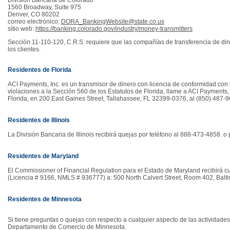
División Bancaria de Colorado
1560 Broadway, Suite 975
Denver, CO 80202
correo electrónico:
DORA_BankingWebsite@state.co.us
sitio web:
https://banking.colorado.gov/industry/money-transmitters
Sección 11-110-120, C.R.S. requiere que las compañías de transferencia de dine
los clientes.
Residentes de Florida
ACI Payments, Inc. es un transmisor de dinero con licencia de conformidad con 
violaciones a la Sección 560 de los Estatutos de Florida, llame a ACI Payments,
Florida, en 200 East Gaines Street, Tallahassee, FL 32399-0376, al (850) 487-9
Residentes de Illinois
La División Bancaria de Illinois recibirá quejas por teléfono al 888-473-4858. o 
Residentes de Maryland
El Commissioner of Financial Regulation para el Estado de Maryland recibirá c
(Licencia # 9166, NMLS # 936777) a: 500 North Calvert Street, Room 402, Bal
Residentes de Minnesota
Si tiene preguntas o quejas con respecto a cualquier aspecto de las actividade
Departamento de Comercio de Minnesota.