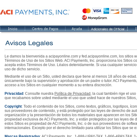
Le damos la bienvenida a acipayonline.com y fed.acipayonline.com, los sitios we
Términos de Uso de los Sitios Web. ACI Payments, Inc. proporciona los Sitios co
acepta estos Términos de Uso. Léalos detenidamente. Si usa cualquier servicio o
uso de dicho servicio.
Mediante el uso de un Sitio, usted declara que tiene al menos 18 años de edad
únicamente bajo la supervisión y aprobación de un padre o tutor. ACI Payments, 
acceso a los Sitios en cualquier momento a su entera discreción.
Privacidad
: Consulte nuestra
Política de Privacidad
, la cual también rige el us
que recabamos sobre usted mediante el uso que usted hace de nuestros Sitios, 
Copyright
: Todo el contenido de los Sitios, como textos, gráficos, logotipos, 
sus proveedores de contenido, y está protegido por las leyes de derecho de auto
organización y la presentación de todos los materiales que aparecen en los Sitio
propiedad exclusiva de ACI Payments, Inc. y están protegidos por las leyes de 
estos Sitios es propiedad de ACI Payments, Inc. o de sus proveedores de softwa
internacionales. Excepto por el derecho limitado para utilizar los Sitios que s
Marcas Registradas
: ACI Payments, Inc., 1-888-UPAY-TAX, 1-866-4PAY-TAX, 