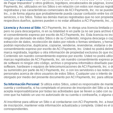
de Pagar Impuestos" y otros gráficos, logotipos, encabezados de páginas, íco
Payments, Inc. utilizados en los Sitios o en relación con estos son marcas regis
registradas y las características comerciales de ACI Payments, Inc. no se puede
Inc., o de forma alguna que probablemente pueda causar confusión entre los clie
servicios, o los Sitios. Todas las demás marcas registradas que no son propie
respectivos dueños, quienes pueden o no estar afiliados a ACI Payments, Inc., 
Licencia y Acceso al Sitio
: ACI Payments, Inc. le otorga una licencia limitada 
pero no para descargarlos, ni en su totalidad ni en parte (a no ser para archivo 
el consentimiento expreso por escrito de ACI Payments, Inc. Esta licencia no in
ningún uso derivado de estos Sitios o de su Contenido; ninguna descarga o cop
extracción de datos, recolección de datos por robots o formas similares, y herram
podrán reproducirse, duplicarse, copiarse, venderse, revenderse, visitarse o de
consentimiento expreso por escrito de ACI Payments, Inc. Usted no podrá delimita
marca registrada, logotipo u otra información de propiedad exclusiva (lo que in
Contenido sin nuestro consentimiento expreso por escrito. Usted no podrá utiliz
marcas registradas de ACI Payments, Inc. sin nuestro consentimiento expreso por
de software ni ningún otro código, archivo o programa informático diseñado para 
software, hardware o equipos de telecomunicaciones de ACI Payments, Inc. o de los
su suministro por parte de ACI Payments, Inc. o con los servidores o las redes 
personales acerca de otros usuarios de estos Sitios. Cualquier uso o intento de
otorgado por medio del presente documento por ACI Payments, Inc. para utilizar 
Su Información Personal
: Si utiliza estos Sitios, usted es responsable de man
cuenta y contraseña, si ha completado el proceso de inscripción del Sitio a la 
acepta responsabilizarse por todas las actividades que se lleven a cabo con su 
cree que ha habido un uso no autorizado de su cuenta o contraseña, o alguna ot
Al inscribirse para utilizar un Sitio o al contactarse con ACI Payments, Inc. a tr
de inscripción, mantener esta información actualizada y completa. Usted es el 
correspondientes.