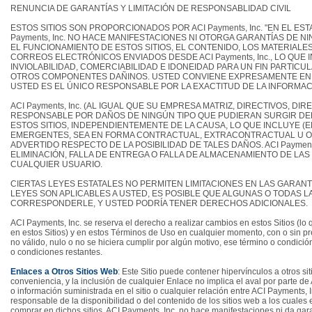
RENUNCIA DE GARANTÍAS Y LIMITACIÓN DE RESPONSABLIDAD CIVIL
ESTOS SITIOS SON PROPORCIONADOS POR ACI Payments, Inc. "EN EL ES
Payments, Inc. NO HACE MANIFESTACIONES NI OTORGA GARANTÍAS DE N
EL FUNCIONAMIENTO DE ESTOS SITIOS, EL CONTENIDO, LOS MATERIALES
CORREOS ELECTRÓNICOS ENVIADOS DESDE ACI Payments, Inc., LO QUE I
INVIOLABILIDAD, COMERCIABILIDAD E IDONEIDAD PARA UN FIN PARTIC
OTROS COMPONENTES DAÑINOS. USTED CONVIENE EXPRESAMENTE EN QUE
USTED ES EL ÚNICO RESPONSABLE POR LA EXACTITUD DE LA INFORMA
ACI Payments, Inc. (AL IGUAL QUE SU EMPRESA MATRIZ, DIRECTIVOS, 
RESPONSABLE POR DAÑOS DE NINGÚN TIPO QUE PUDIERAN SURGIR DEL 
ESTOS SITIOS, INDEPENDIENTEMENTE DE LA CAUSA, LO QUE INCLUYE (E
EMERGENTES, SEA EN FORMA CONTRACTUAL, EXTRACONTRACTUAL U OTRA 
ADVERTIDO RESPECTO DE LA POSIBILIDAD DE TALES DAÑOS. ACI Paymen
ELIMINACIÓN, FALLA DE ENTREGA O FALLA DE ALMACENAMIENTO DE L
CUALQUIER USUARIO.
CIERTAS LEYES ESTATALES NO PERMITEN LIMITACIONES EN LAS GARANTÍA
LEYES SON APLICABLES A USTED, ES POSIBLE QUE ALGUNAS O TODAS 
CORRESPONDERLE, Y USTED PODRÍA TENER DERECHOS ADICIONALES.
ACI Payments, Inc. se reserva el derecho a realizar cambios en estos Sitios (lo qu
en estos Sitios) y en estos Términos de Uso en cualquier momento, con o sin pr
no válido, nulo o no se hiciera cumplir por algún motivo, ese término o condición
o condiciones restantes.
Enlaces a Otros Sitios Web
: Este Sitio puede contener hipervínculos a otros si
conveniencia, y la inclusión de cualquier Enlace no implica el aval por parte de 
o información suministrada en el sitio o cualquier relación entre ACI Payments, 
responsable de la disponibilidad o del contenido de los sitios web a los cuales 
comprar en dichos sitios. ACI Payments, Inc. no hace manifestaciones ni da gar