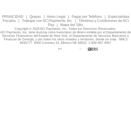
PRIVACIDAD
|
Quejas
|
Aviso Legal
|
Pagar por Teléfono
|
Especialistas
Fiscales
|
Trabajar con ACI Payments, Inc.
|
Términos y Condiciones de ACI
Pay
|
Mapa del Sitio
Copyright © 2026 ACI Payments, Inc. Todos los Derechos Reservados.
ACI Payments, Inc. tiene licencia como transmisor de dinero emitida por el Departamento de
Servicios Financieros del Estado de New York, el Departamento de Servicios Bancarios y
Finanzas de Georgia, y por todos los otros estados y territorios, donde se exija. NMLS
#936777. 6060 Coventry Dr, Elkhorn NE 68022. 1-800-487-4567