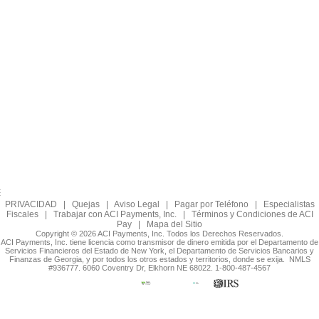
PRIVACIDAD
|
Quejas
|
Aviso Legal
|
Pagar por Teléfono
|
Especialistas
Fiscales
|
Trabajar con ACI Payments, Inc.
|
Términos y Condiciones de ACI
Pay
|
Mapa del Sitio
Copyright © 2026 ACI Payments, Inc. Todos los Derechos Reservados.
ACI Payments, Inc. tiene licencia como transmisor de dinero emitida por el Departamento de
Servicios Financieros del Estado de New York, el Departamento de Servicios Bancarios y
Finanzas de Georgia, y por todos los otros estados y territorios, donde se exija. NMLS
#936777. 6060 Coventry Dr, Elkhorn NE 68022. 1-800-487-4567