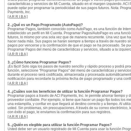
características y servicios de Mi Cuenta, situado en el margen izquierdo. AC
puede optar por programar la periodicidad de sus pagos futuros. Nota: Progra
Payments, Inc.
[
A R R I B A
]
2. ¿Qué es un Pago Programado (AutoPago)?
Programar Pagos, también conocido como AutoPago, es una función de Internet
establecido un perfil en Mi Cuenta. Programar Pagos/AutoPago es una func
futuros, lo mismo por una sola vez que de manera recurrente. Una vez que ha
hacer nada más. Sus pagos se harán siempre a tiempo a través de nuestro sist
pagos por vencerse y la confirmación de que el pago se ha procesado. Se pu
Programar Pagos del menú de características y servicios, situado a la izquier
[
A R R I B A
]
3. ¿Cómo funciona Programar Pagos?
¡Es fácil! Solo siga los pasos de nuestro sencillo y rápido proceso y podrá 
función, seleccione "Programar Pagos" del menú de características y servici
durante el proceso será codificada, almacenada y procesada automáticamente 
notificación para recordarle la próxima fecha de pago programado y una con
[
A R R I B A
]
4. ¿Cuáles son los beneficios de utilizar la función Programar Pagos?
Programar pagos a través de ACI Payments, Inc. le permite ahorrar tiempo y
proveedor confiable. Por ejemplo, si tiene que hacer un pago fijo todos los m
una estampilla, y confiar en que llegará al destino correcto y a tiempo. Al ut
usted. Sin problemas, sin preocupaciones. A través de su correo electrónico,
con éxito el pago, le enviamos la confirmación para sus registros.
[
A R R I B A
]
5. ¿Quién es elegible para utilizar la función Programar Pagos?
Usted debe ser un usuario registrado de Mi Cuenta para usar la función Pro