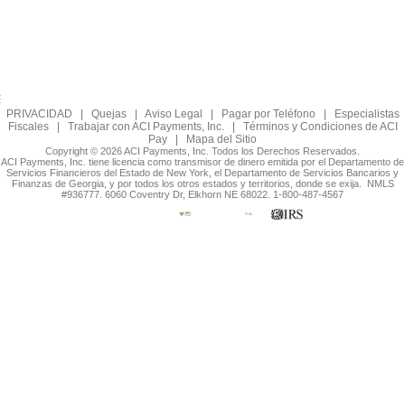
PRIVACIDAD
|
Quejas
|
Aviso Legal
|
Pagar por Teléfono
|
Especialistas
Fiscales
|
Trabajar con ACI Payments, Inc.
|
Términos y Condiciones de ACI
Pay
|
Mapa del Sitio
Copyright © 2026 ACI Payments, Inc. Todos los Derechos Reservados.
ACI Payments, Inc. tiene licencia como transmisor de dinero emitida por el Departamento de
Servicios Financieros del Estado de New York, el Departamento de Servicios Bancarios y
Finanzas de Georgia, y por todos los otros estados y territorios, donde se exija. NMLS
#936777. 6060 Coventry Dr, Elkhorn NE 68022. 1-800-487-4567