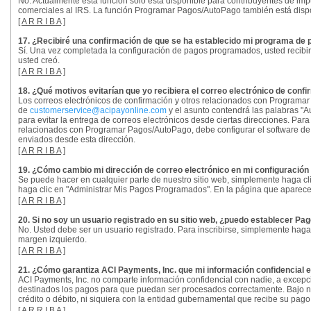
No. Actualmente esta función sólo está disponible para contribuyentes de im
comerciales al IRS. La función Programar Pagos/AutoPago también está dispo
[
A R R I B A
]
17. ¿Recibiré una confirmación de que se ha establecido mi programa de
Sí. Una vez completada la configuración de pagos programados, usted recibir
usted creó.
[
A R R I B A
]
18. ¿Qué motivos evitarían que yo recibiera el correo electrónico de co
Los correos electrónicos de confirmación y otros relacionados con Programar
de
customerservice@acipayonline.com
y el asunto contendrá las palabras "A
para evitar la entrega de correos electrónicos desde ciertas direcciones. Par
relacionados con Programar Pagos/AutoPago, debe configurar el software de fi
enviados desde esta dirección.
[
A R R I B A
]
19. ¿Cómo cambio mi dirección de correo electrónico en mi configuraci
Se puede hacer en cualquier parte de nuestro sitio web, simplemente haga cl
haga clic en "Administrar Mis Pagos Programados". En la página que aparece 
[
A R R I B A
]
20. Si no soy un usuario registrado en su sitio web, ¿puedo establecer 
No. Usted debe ser un usuario registrado. Para inscribirse, simplemente haga c
margen izquierdo.
[
A R R I B A
]
21. ¿Cómo garantiza ACI Payments, Inc. que mi información confidencial 
ACI Payments, Inc. no comparte información confidencial con nadie, a excepc
destinados los pagos para que puedan ser procesados correctamente. Bajo nin
crédito o débito, ni siquiera con la entidad gubernamental que recibe su pago
[
A R R I B A
]