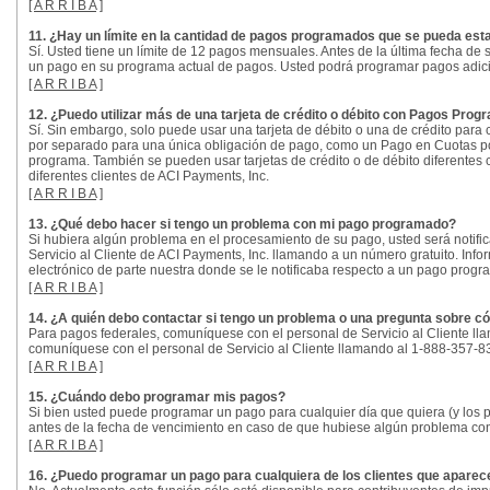
[
A R R I B A
]
11. ¿Hay un límite en la cantidad de pagos programados que se pueda es
Sí. Usted tiene un límite de 12 pagos mensuales. Antes de la última fecha de
un pago en su programa actual de pagos. Usted podrá programar pagos adic
[
A R R I B A
]
12. ¿Puedo utilizar más de una tarjeta de crédito o débito con Pagos Pr
Sí. Sin embargo, solo puede usar una tarjeta de débito o una de crédito pa
por separado para una única obligación de pago, como un Pago en Cuotas por A
programa. También se pueden usar tarjetas de crédito o de débito diferentes
diferentes clientes de ACI Payments, Inc.
[
A R R I B A
]
13. ¿Qué debo hacer si tengo un problema con mi pago programado?
Si hubiera algún problema en el procesamiento de su pago, usted será notific
Servicio al Cliente de ACI Payments, Inc. llamando a un número gratuito. Info
electrónico de parte nuestra donde se le notificaba respecto a un pago prog
[
A R R I B A
]
14. ¿A quién debo contactar si tengo un problema o una pregunta sobre
Para pagos federales, comuníquese con el personal de Servicio al Cliente lla
comuníquese con el personal de Servicio al Cliente llamando al 1-888-357-83
[
A R R I B A
]
15. ¿Cuándo debo programar mis pagos?
Si bien usted puede programar un pago para cualquier día que quiera (y los
antes de la fecha de vencimiento en caso de que hubiese algún problema co
[
A R R I B A
]
16. ¿Puedo programar un pago para cualquiera de los clientes que aparece