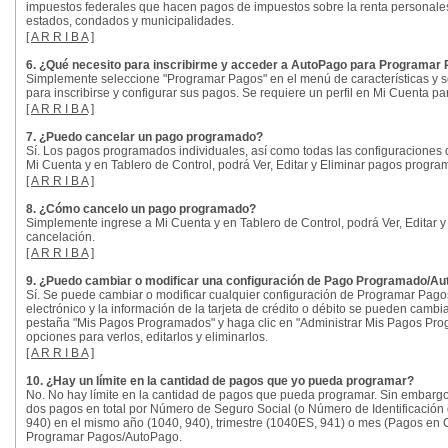
impuestos federales que hacen pagos de impuestos sobre la renta personales 
estados, condados y municipalidades.
[
A R R I B A
]
6. ¿Qué necesito para inscribirme y acceder a AutoPago para Programar
Simplemente seleccione "Programar Pagos" en el menú de características y se
para inscribirse y configurar sus pagos. Se requiere un perfil en Mi Cuenta pa
[
A R R I B A
]
7. ¿Puedo cancelar un pago programado?
Sí. Los pagos programados individuales, así como todas las configuracione
Mi Cuenta y en Tablero de Control, podrá Ver, Editar y Eliminar pagos progra
[
A R R I B A
]
8. ¿Cómo cancelo un pago programado?
Simplemente ingrese a Mi Cuenta y en Tablero de Control, podrá Ver, Editar 
cancelación.
[
A R R I B A
]
9. ¿Puedo cambiar o modificar una configuración de Pago Programado/A
Sí. Se puede cambiar o modificar cualquier configuración de Programar Pagos
electrónico y la información de la tarjeta de crédito o débito se pueden camb
pestaña "Mis Pagos Programados" y haga clic en "Administrar Mis Pagos Pro
opciones para verlos, editarlos y eliminarlos.
[
A R R I B A
]
10. ¿Hay un límite en la cantidad de pagos que yo pueda programar?
No. No hay límite en la cantidad de pagos que pueda programar. Sin embargo,
dos pagos en total por Número de Seguro Social (o Número de Identificación 
940) en el mismo año (1040, 940), trimestre (1040ES, 941) o mes (Pagos en 
Programar Pagos/AutoPago.