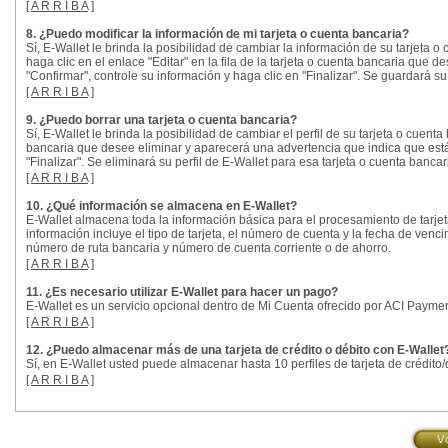
[
A R R I B A
]
8. ¿Puedo modificar la información de mi tarjeta o cuenta bancaria?
Sí, E-Wallet le brinda la posibilidad de cambiar la información de su tarjeta 
haga clic en el enlace "Editar" en la fila de la tarjeta o cuenta bancaria que de
"Confirmar", controle su información y haga clic en "Finalizar". Se guardará su
[
A R R I B A
]
9. ¿Puedo borrar una tarjeta o cuenta bancaria?
Sí, E-Wallet le brinda la posibilidad de cambiar el perfil de su tarjeta o cuenta 
bancaria que desee eliminar y aparecerá una advertencia que indica que está po
"Finalizar". Se eliminará su perfil de E-Wallet para esa tarjeta o cuenta bancar
[
A R R I B A
]
10. ¿Qué información se almacena en E-Wallet?
E-Wallet almacena toda la información básica para el procesamiento de tarjetas
información incluye el tipo de tarjeta, el número de cuenta y la fecha de venci
número de ruta bancaria y número de cuenta corriente o de ahorro.
[
A R R I B A
]
11. ¿Es necesario utilizar E-Wallet para hacer un pago?
E-Wallet es un servicio opcional dentro de Mi Cuenta ofrecido por ACI Payment
[
A R R I B A
]
12. ¿Puedo almacenar más de una tarjeta de crédito o débito con E-Wallet
Sí, en E-Wallet usted puede almacenar hasta 10 perfiles de tarjeta de crédito/
[
A R R I B A
]