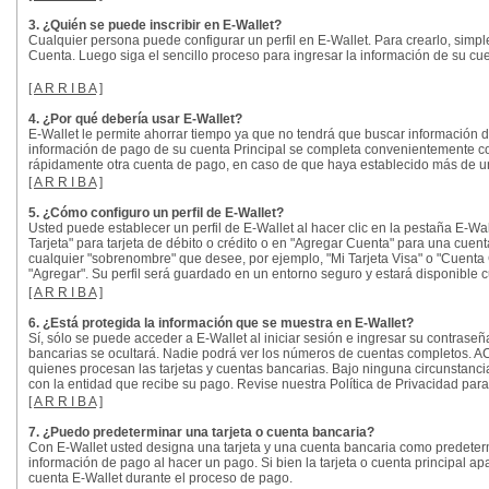
3. ¿Quién se puede inscribir en E-Wallet?
Cualquier persona puede configurar un perfil en E-Wallet. Para crearlo, simp
Cuenta. Luego siga el sencillo proceso para ingresar la información de su cuen
[
A R R I B A
]
4. ¿Por qué debería usar E-Wallet?
E-Wallet le permite ahorrar tiempo ya que no tendrá que buscar información d
información de pago de su cuenta Principal se completa convenientemente co
rápidamente otra cuenta de pago, en caso de que haya establecido más de u
[
A R R I B A
]
5. ¿Cómo configuro un perfil de E-Wallet?
Usted puede establecer un perfil de E-Wallet al hacer clic en la pestaña E-Wa
Tarjeta" para tarjeta de débito o crédito o en "Agregar Cuenta" para una cuen
cualquier "sobrenombre" que desee, por ejemplo, "Mi Tarjeta Visa" o "Cuenta Co
"Agregar". Su perfil será guardado en un entorno seguro y estará disponible
[
A R R I B A
]
6. ¿Está protegida la información que se muestra en E-Wallet?
Sí, sólo se puede acceder a E-Wallet al iniciar sesión e ingresar su contraseñ
bancarias se ocultará. Nadie podrá ver los números de cuentas completos. AC
quienes procesan las tarjetas y cuentas bancarias. Bajo ninguna circunstancia 
con la entidad que recibe su pago. Revise nuestra Política de Privacidad par
[
A R R I B A
]
7. ¿Puedo predeterminar una tarjeta o cuenta bancaria?
Con E-Wallet usted designa una tarjeta y una cuenta bancaria como predeterm
información de pago al hacer un pago. Si bien la tarjeta o cuenta principal ap
cuenta E-Wallet durante el proceso de pago.