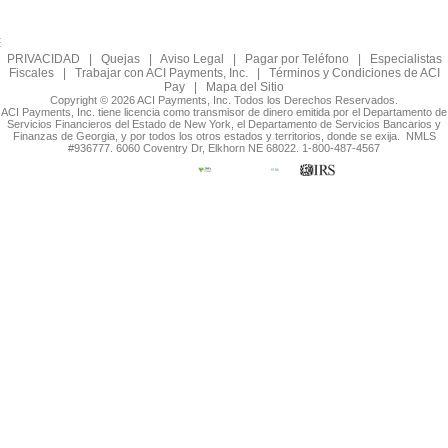
PRIVACIDAD
|
Quejas
|
Aviso Legal
|
Pagar por Teléfono
|
Especialistas
Fiscales
|
Trabajar con ACI Payments, Inc.
|
Términos y Condiciones de ACI
Pay
|
Mapa del Sitio
Copyright © 2026 ACI Payments, Inc. Todos los Derechos Reservados.
ACI Payments, Inc. tiene licencia como transmisor de dinero emitida por el Departamento de
Servicios Financieros del Estado de New York, el Departamento de Servicios Bancarios y
Finanzas de Georgia, y por todos los otros estados y territorios, donde se exija. NMLS
#936777. 6060 Coventry Dr, Elkhorn NE 68022. 1-800-487-4567