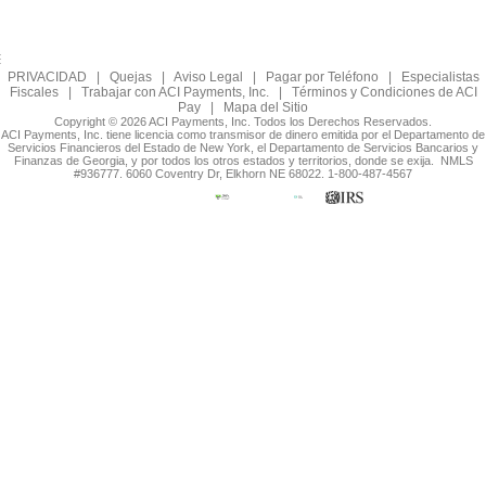
PRIVACIDAD
|
Quejas
|
Aviso Legal
|
Pagar por Teléfono
|
Especialistas
Fiscales
|
Trabajar con ACI Payments, Inc.
|
Términos y Condiciones de ACI
Pay
|
Mapa del Sitio
Copyright © 2026 ACI Payments, Inc. Todos los Derechos Reservados.
ACI Payments, Inc. tiene licencia como transmisor de dinero emitida por el Departamento de
Servicios Financieros del Estado de New York, el Departamento de Servicios Bancarios y
Finanzas de Georgia, y por todos los otros estados y territorios, donde se exija. NMLS
#936777. 6060 Coventry Dr, Elkhorn NE 68022. 1-800-487-4567