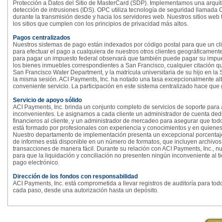
Protección a Datos del Sitio de MasterCard (SDP). Implementamos una arquitec
detección de intrusiones (IDS). OPC utiliza tecnología de seguridad llamada
durante la transmisión desde y hacia los servidores web. Nuestros sitios web 
los sitios que cumplen con los principios de privacidad más altos.
Pagos centralizados
Nuestros sistemas de pago están indexados por código postal para que un clie
para efectuar el pago a cualquiera de nuestros otros clientes geográficamente
para pagar un impuesto federal observará que también puede pagar su impues
los bienes inmuebles correspondientes a San Francisco, cualquier citación q
San Francisco Water Department, y la matrícula universitaria de su hijo en l
la misma sesión. ACI Payments, Inc. ha notado una tasa excepcionalmente alta
conveniente servicio. La participación en este sistema centralizado hace que
Servicio de apoyo sólido
ACI Payments, Inc. brinda un conjunto completo de servicios de soporte para
inconvenientes. Le asignamos a cada cliente un administrador de cuenta ded
financieros al cliente, y un administrador de mercadeo para asegurar que to
está formado por profesionales con experiencia y conocimientos y en quienes
Nuestro departamento de implementación presenta un excepcional porcentaje 
de informes está disponible en un número de formatos, que incluyen archivos 
transacciones de manera fácil. Durante su relación con ACI Payments, Inc., nu
para que la liquidación y conciliación no presenten ningún inconveniente a
pago electrónico.
Dirección de los fondos con responsabilidad
ACI Payments, Inc. está comprometida a llevar registros de auditoría para tod
cada paso, desde una autorización hasta un depósito.