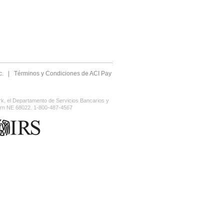
c.
|
Términos y Condiciones de ACI Pay
rk, el Departamento de Servicios Bancarios y
horn NE 68022. 1-800-487-4567