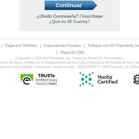
/
¿Olvidó Contraseña?
Inscríbase
¿Qué es Mi Cuenta?
|
Pagar por Teléfono
|
Especialistas Fiscales
|
Trabajar con ACI Payments, In
|
Mapa del Sitio
Copyright © 2026 ACI Payments, Inc. Todos los Derechos Reservados.
smisor de dinero emitida por el Departamento de Servicios Financieros del Estado de New Yo
odos los otros estados y territorios, donde se exija. NMLS #936777. 6060 Coventry Dr, Elk