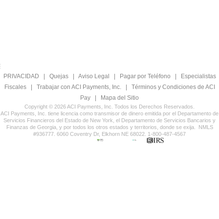
PRIVACIDAD
|
Quejas
|
Aviso Legal
|
Pagar por Teléfono
|
Especialistas
Fiscales
|
Trabajar con ACI Payments, Inc.
|
Términos y Condiciones de ACI
Pay
|
Mapa del Sitio
Copyright © 2026 ACI Payments, Inc. Todos los Derechos Reservados.
ACI Payments, Inc. tiene licencia como transmisor de dinero emitida por el Departamento de
Servicios Financieros del Estado de New York, el Departamento de Servicios Bancarios y
Finanzas de Georgia, y por todos los otros estados y territorios, donde se exija. NMLS
#936777. 6060 Coventry Dr, Elkhorn NE 68022. 1-800-487-4567